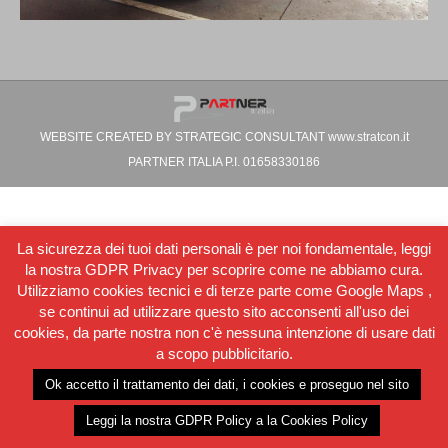
WEBSITE CREATED BY STRATEGIC CONSULTANT www.stratcon.it
PARTNER ITALIA P.I. 01658330186
La sicurezza dei tuoi dati personali è per noi fondamentale, leggi
la nostra GDPR Privacy per scoprire come ne abbiamo cura.
Utilizziamo cookies tecnici e di terze parte come Google Maps ,
se continui ad utilizzare questo sito acconsenti all'uso dei
cookies, da parte nostra non c'è nessuna intenzione di usare dati
a scopo pubblicitario.
Ok accetto il trattamento dei dati, i cookies e proseguo nel sito
Leggi la nostra GDPR Policy a la Cookies Policy