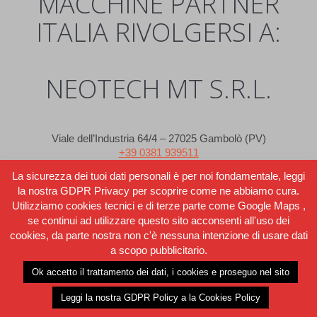
MACCHINE PARTNER
ITALIA RIVOLGERSI A:
NEOTECH MT S.R.L.
Viale dell’Industria 64/4 – 27025 Gambolò (PV)
+39 0381 939511
info@neotechmt.it
La sicurezza dei tuoi dati personali è per noi fondamentale, leggi
la nostra GDPR Privacy per scoprire come ne abbiamo cura.
Utilizziamo cookies tecnici e di terze parte come Google Maps ,
se continui ad utilizzare questo sito acconsenti all'uso dei
cookies, da parte nostra non c'è nessuna intenzione di usare dati
a scopo pubblicitario.
Ok accetto il trattamento dei dati, i cookies e proseguo nel sito
WEBSITE CREATED BY STRATEGIC CONSULTANT www.stratcon.it
PARTNER ITALIA P.I. 01658330186
Leggi la nostra GDPR Policy a la Cookies Policy