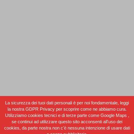
TW600 TW800 TW1364
12 Gennaio 2016
Centri di Lavoro verticale Vantage
,
Guide lineari a rulli
Vantage
,
Topwell
La sicurezza dei tuoi dati personali è per noi fondamentale, leggi
By
partner_italia
la nostra GDPR Privacy per scoprire come ne abbiamo cura.
Utilizziamo cookies tecnici e di terze parte come Google Maps ,
se continui ad utilizzare questo sito acconsenti all'uso dei
cookies, da parte nostra non c'è nessuna intenzione di usare dati