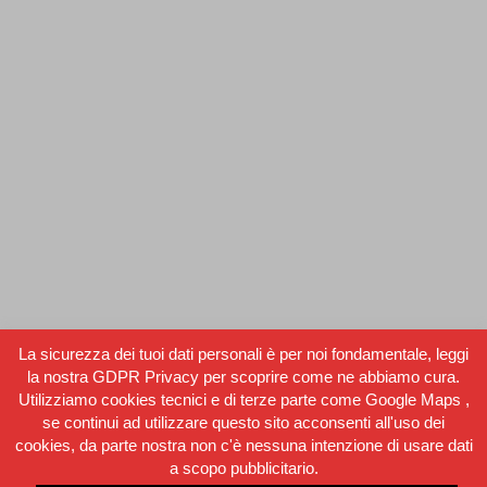
DX SPEEDY
3 Febbraio 2016
Centri di Lavoro a Portale Vantage
,
Guide lineari a rulli
Vantage(CDP)
,
Starvision
La sicurezza dei tuoi dati personali è per noi fondamentale, leggi
By
partner_italia
la nostra GDPR Privacy per scoprire come ne abbiamo cura.
Utilizziamo cookies tecnici e di terze parte come Google Maps ,
se continui ad utilizzare questo sito acconsenti all'uso dei
cookies, da parte nostra non c'è nessuna intenzione di usare dati
a scopo pubblicitario.